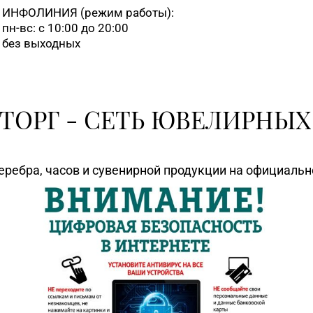
ИНФОЛИНИЯ
(режим работы):
пн-вс: с 10:00 до 20:00
8 (017) 260-10-48,
без выходных
8 (017) 238-21-88, 8 
ТОРГ - СЕТЬ ЮВЕЛИРНЫХ
8 (0225) 73-21-31
8 (0165) 52 31 30
еребра, часов и сувенирной продукции на официаль
+375 (222) 77-39 00