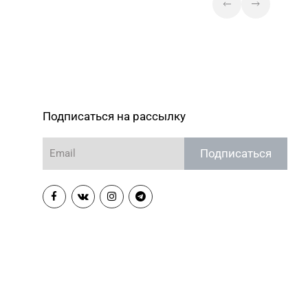
Магазин №10 «Жемчужина» г. Лида,
1-99
ул. Советская, д. 28-39
Магазин №41 «Рубин» г. Слоним, ул.
8-06
Красноармейская, д. 42, пом. 1
Магазин №56 «Кристалл» г. Могилев,
пр-т Мира, д. 29
Подписаться на рассылку
Магазин №73 «БЕЛЮВЕЛИРТОРГ» г.
Могилев, ул. Минское шоссе,
д. 31 (ТЦ «Парк Сити»)
Подписаться
Магазин №3 «Янтарь» г. Бобруйск, ул.
66-67, 79-16-11
М. Горького, д. 7
Магазин №76 «БЕЛЮВЕЛИРТОРГ» г.
Дзержинск, ул. Минская, д. 45 (ТЦ
DARIDA MALL)
Магазин №79 «БЕЛЮВЕЛИРТОРГ» г.
Минск, ул. Притыцкого, 156/1
(ТЦ «GreenCitу»)