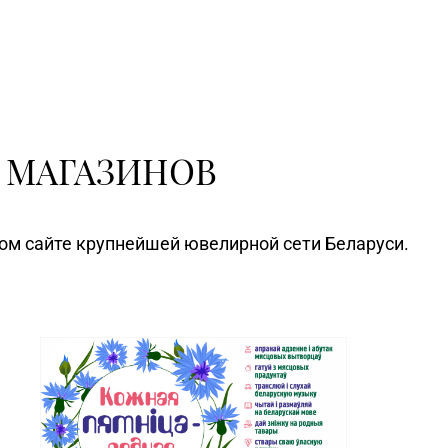
Магазин №81 «БЕЛЮВЕЛИРТОРГ» г.
Минск, ул. Тимирязева, д. 74А (ТЦ
«PALAZZO»)
Магазин №83 «Кристалл» г. Минск,
(017) 238-21-03
пр-т Независимости, д. 134, пом. 342
 МАГАЗИНОВ
Магазин №90 «БЕЛЮВЕЛИРТОРГ» г.
Бобруйск, ул. Социалистическая, д. 52
Магазин №91 "БЕЛЮВЕЛИРТОРГ" г.
Столин, ул. Советская,1а
ном сайте крупнейшей ювелирной сети Беларуси.
Магазин №92 "БЕЛЮВЕЛИРТОРГ" г.
Могилев, пр-т Мира, 73/1, пом.140,
ТРЦ "SkyMall"