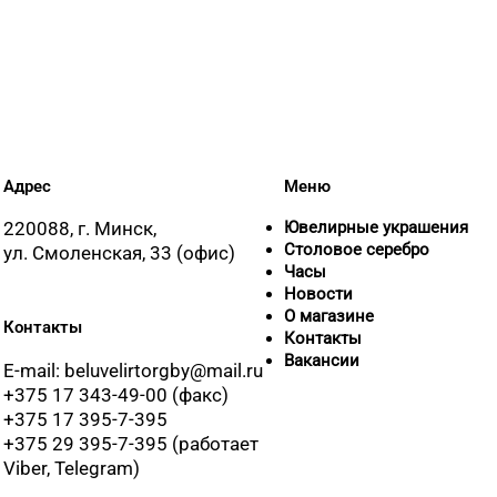
8 (01546) 5-51-54, 5-5
8 (01562) 6-58-05, 6-5
8 (0222) 64-67-87
Адрес
Меню
8 (0222) 64-05-78
220088, г. Минск,
Ювелирные украшения
Столовое серебро
ул. Смоленская, 33 (офис)
Часы
Новости
8 (0225) 72-70-40, 72-
О магазине
Контакты
Контакты
Вакансии
E-mail: beluvelirtorgby@mail.ru
8 (01716) 7-54-24
+375 17 343-49-00 (факс)
+375 17 395-7-395
+375 29 395-7-395 (работает
8 (017) 238-83-81
Viber, Telegram)