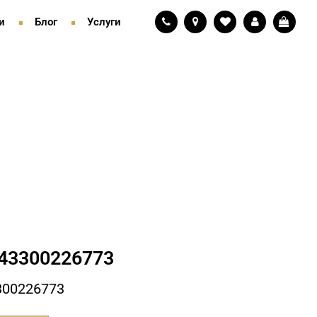
и
Блог
Услуги
43300226773
300226773