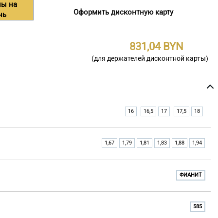
ны на
Оформить дисконтную карту
нь
831,04
(для держателей дисконтной карты)
16
16,5
17
17,5
18
1,67
1,79
1,81
1,83
1,88
1,94
ФИАНИТ
585