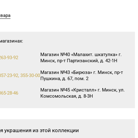
овара
магазинах:
Магазин №40 «Малахит. шкатулка» г.
263-93-92
Минск, пр-т Партизанский, д. 42-1Н
Магазин №43 «Бирюза» г. Минск, пр-т
357-23-92, 355-30-00
Пушкина, д. 67, пом. 2
Магазин №45 «Кристалл» г. Минск, ул.
365-28-46
Комсомольская, д. 8-3Н
Магазин №23 «Яшма» г. Молодечно,
-02-85
ул. Великий Гостинец, д. 94-91
Магазин №61 «БЕЛЮВЕЛИРТОРГ» г.
бя украшения из этой коллекции
Молодечно, ул. Великий Гостинец, д.
67А-1, часть пом. №А11