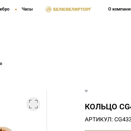
ебро
Часы
О компани
о
КОЛЬЦО СG
АРТИКУЛ: СG43