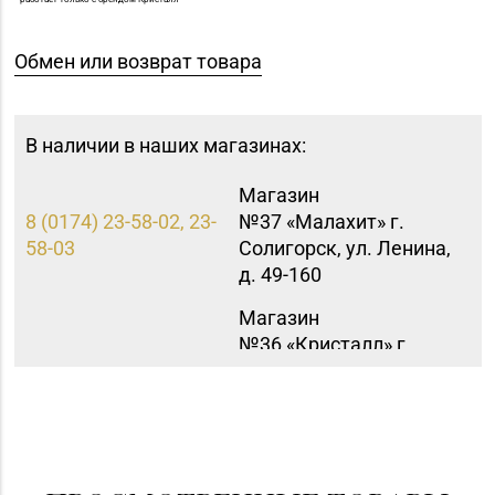
Обмен или возврат товара
В наличии в наших магазинах:
Магазин
8 (0174) 23-58-02, 23-
№37 «Малахит» г.
58-03
Солигорск, ул. Ленина,
д. 49-160
Магазин
№36 «Кристалл» г.
8 (0232) 33-27-22
Гомель, пр-т Победы,
д. 3а
Магазин №41 «Рубин»
8 (01562) 6-58-05, 6-58-
г. Слоним, ул.
06
Красноармейская, д.