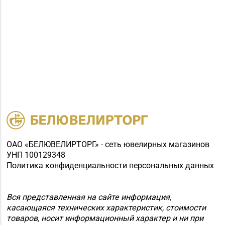
Магазин
№31 «Бирюза» г.
8 (01795) 2-59-92
Слуцк, ул. Ленина, д.
197
Магазин
8 (0174) 23-58-02, 23-
№37 «Малахит» г.
58-03
Солигорск, ул. Ленина,
д. 49-160
Магазин
№62 «БЕЛЮВЕЛИРТОРГ»
ОАО «БЕЛЮВЕЛИРТОРГ» - сеть ювелирных магазинов
8 (01715) 6-80-02
г. Березино, ул.
УНП 100129348
Октябрьская, д. 2Б
Политика конфиденциальности персональных данных
Магазин
Вся представленная на сайте информация,
№64 «БЕЛЮВЕЛИРТОРГ»
8 (01713) 4-53-66
касающаяся технических характеристик, стоимости
г. Марьина Горка, ул.
товаров, носит информационный характер и ни при
Ленинская, д. 39