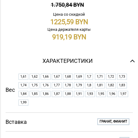
1.750,84 BYN
Цена со скидкой
1225,59
Цена держателя карты
919,19
ХАРАКТЕРИСТИКИ
1,61
1,62
1,66
1,67
1,68
1,69
1,7
1,71
1,72
1,73
1,74
1,75
1,76
1,77
1,78
1,79
1,8
1,81
1,82
1,83
Вес
1,84
1,85
1,86
1,87
1,88
1,91
1,93
1,95
1,96
1,97
1,99
Вставка
ГРАНАТ, ФИАНИТ