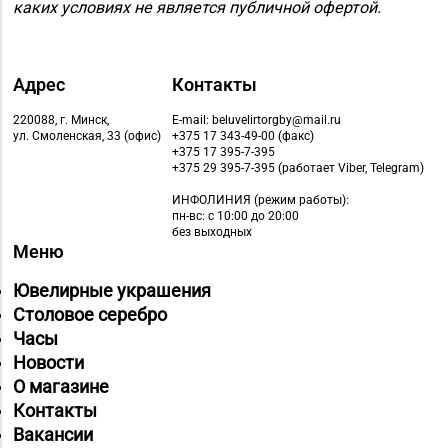
каких условиях не является публичной офертой.
Магазин
8 (01775) 5-99-23, 5-
№74 «БЕЛЮВЕЛИРТОРГ»
99-24
г. Жодино, пр-т Ленина,
Адрес
Контакты
д. 20
220088, г. Минск,
E-mail: beluvelirtorgby@mail.ru
ул. Смоленская, 33 (офис)
+375 17 343-49-00 (факс)
Магазин
+375 17 395-7-395
8 (0162) 32-25-26, 29-
№2 «Жемчужина» г.
+375 29 395-7-395 (работает Viber, Telegram)
18-00, 29-18-01
Брест, ул. Советская,
ИНФОЛИНИЯ
(режим работы):
д. 32-1А
пн-вс: с 10:00 до 20:00
без выходных
Меню
Магазин
№27 «Изумруд» г.
Ювелирные украшения
8 (0162) 51-77-03
Брест, пр-т Машерова,
Столовое серебро
д. 42-38
Часы
Новости
Магазин
О магазине
№59 «Кристалл» г.
8 (0162) 28-14-94
Контакты
Брест, ул. Буденного,
Вакансии
47-1