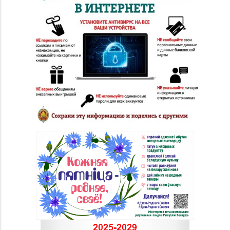
60-85
Витебск, ул. Замковая,
д. 4-2
Магазин
№ 52 «Янтарь» г.
8 (0212) 64-48-44
Витебск, ул. Чкалова,
д. 1-2н
Магазин
№58 DIAMOND г.
8 (0212) 61-85-16
Витебск, ул. Ленина, д.
26А (ТЦ «Марко-
Сити»)
Магазин №17 «Топаз»
8 (0214) 43-86-46
г. Полоцк, пр-т Ф.
Скорины, д. 9, пом. 16
Магазин
№22 «Сапфир» г.
8 (0216) 51-20-11