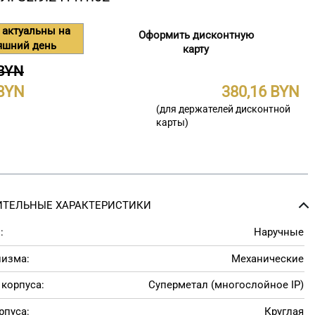
 актуальны на
Оформить дисконтную
яшний день
карту
 BYN
380,16
(для держателей дисконтной
карты)
ТЕЛЬНЫЕ ХАРАКТЕРИСТИКИ
:
Наручные
низма:
Механические
корпуса:
Суперметал (многослойное IP)
рпуса:
Круглая