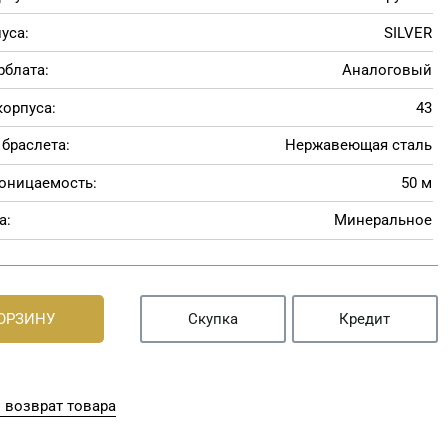
уса:
SILVER
рблата:
Аналоговый
корпуса:
43
браслета:
Нержавеющая сталь
оницаемость:
50 м
а:
Минеральное
КОРЗИНУ
Скупка
Кредит
 возврат товара