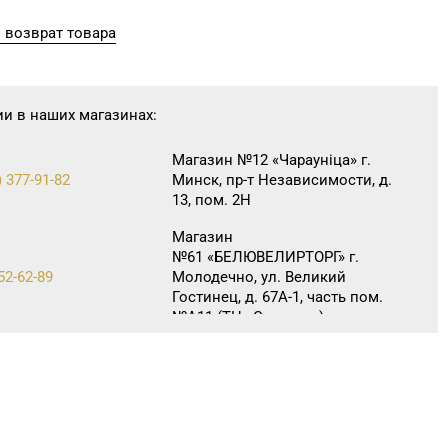
 возврат товара
ии в наших магазинах:
Магазин №12 «Чараунiца» г.
) 377-91-82
Минск, пр-т Независимости, д.
13, пом. 2Н
Магазин
№61 «БЕЛЮВЕЛИРТОРГ» г.
52-62-89
Молодечно, ул. Великий
Гостинец, д. 67А-1, часть пом.
№А11 (ТЦ «Спутник»)
Магазин №8 «Сапфир» г.
67-68-03, 67-68-02
Барановичи, ул. Ленина, д. 15,
пом. 49
Магазин №19 «Бирюза» г.