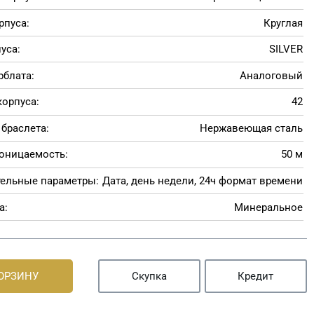
рпуса:
Круглая
уса:
SILVER
рблата:
Аналоговый
корпуса:
42
браслета:
Нержавеющая сталь
оницаемость:
50 м
ельные параметры:
Дата, день недели, 24ч формат времени
а:
Минеральное
КОРЗИНУ
Скупка
Кредит