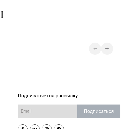
 4-46-49, 4-46-27
Пружаны, ул. Григория Ширмы,
д. 13-51
Ы
Магазин №32 «Лазурит» г.
63-60-86, 62-60-85
Витебск, ул. Замковая, д. 4-2
Магазин №7 «Малахитовая
33-63-06, 33-63-05, 33-63-
шкатулка» г. Гомель, пр-т
Победы, д. 18
Магазин
№63 «БЕЛЮВЕЛИРТОРГ» г.
 6-63-95
Новогрудок, ул. Мицкевича, д.
104Б, торговый зал № 7 (этаж
1 ТЦ HOLIDAY)
Магазин №6 «Изумруд» г.
Подписаться на рассылку
64-09-37, 64-09-42
Могилев, ул. Первомайская, д.
67
Подписаться