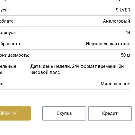
уса:
SILVER
рблата:
Аналоговый
корпуса:
44
браслета:
Нержавеющая сталь
оницаемость:
50 м
тельные
Дата, день недели, 24ч формат времени, 2й
ы:
часовой пояс
а:
Минеральное
КОРЗИНУ
Скупка
Кредит