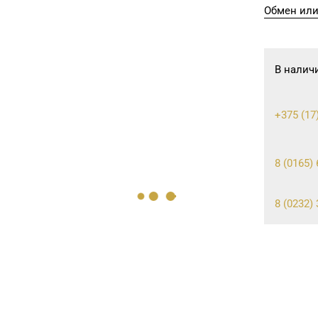
Обмен или
В налич
+375 (17
8 (0165) 
8 (0232) 
07
8 (0225) 
11
8 (0165) 