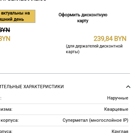
 актуальны на
Оформить дисконтную
яшний день
карту
 BYN
239,84
(для держателей дисконтной
карты)
ТЕЛЬНЫЕ ХАРАКТЕРИСТИКИ
:
Наручные
низма:
Кварцевые
корпуса:
Суперметал (многослойное IP)
рпуса:
Круглая