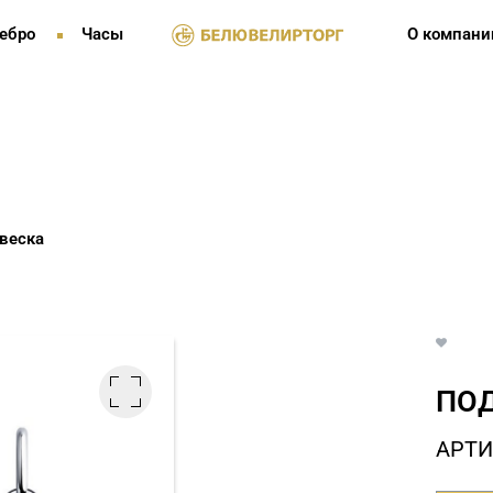
ебро
Часы
О компани
веска
ПОД
АРТИ