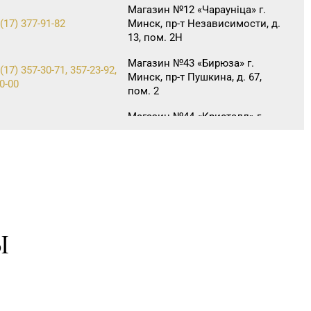
Магазин №12 «Чараунiца» г.
(17) 377-91-82
Минск, пр-т Независимости, д.
13, пом. 2Н
Магазин №43 «Бирюза» г.
(17) 357-30-71, 357-23-92,
Минск, пр-т Пушкина, д. 67,
0-00
пом. 2
Магазин №44 «Кристалл» г.
Минск, пр-т Независимости, д.
(17) 247-29-04
3-2, пом. 403, верхний уровень
(ТЦ «Столица»)
Магазин №49 «Залаты
пярсценак» г. Минск, ул. М.
(17) 353-70-00, 354-49-42
Танка, д. 34/1-65 (временно
приостановлены обменно-
Ы
скупочные операции)
Магазин №23 «Яшма» г.
76) 70-23-15, 73-02-85
Молодечно, ул. Великий
Гостинец, д. 94-91