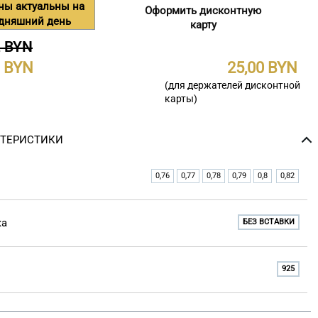
ны актуальны на
Оформить дисконтную
одняшний день
карту
2 BYN
25,00
(для держателей дисконтной
карты)
КТЕРИСТИКИ
0,76
0,77
0,78
0,79
0,8
0,82
ка
БЕЗ ВСТАВКИ
925