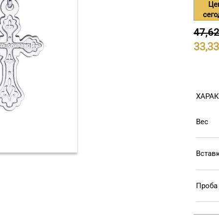
Це
сег
47,6
33,33
ХАРА
Вес
Встав
Проба