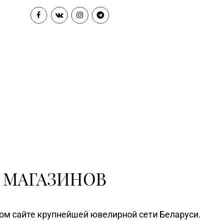
52) 62-26-47, 62-26-48
Гродно, ул. Ленина, д. 24, пом.
3
Магазин №10 «Жемчужина» г.
546) 5-51-54, 5-51-99
Лида, ул. Советская, д. 28-39
Магазин №41 «Рубин» г.
562) 6-58-05, 6-58-06
Слоним, ул. Красноармейская,
д. 42, пом. 1
Магазин
514) 7-67-11, 7-67-17
№65 «БЕЛЮВЕЛИРТОРГ» г.
Щучин, ул. Октябрьская, д. 13
Магазин №67
«БЕЛЮВЕЛИРТОРГ» г.
591) 7-50-66, 7-57-31
Островец, ул. Володарского, д.
59A (ТЦ ZAMI)
 МАГАЗИНОВ
Магазин №6 «Изумруд» г.
22) 64-09-37, 64-09-42
Могилев, ул. Первомайская, д.
67
ном сайте крупнейшей ювелирной сети Беларуси.