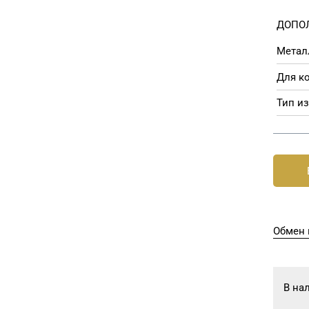
ДОПО
Метал
Для ко
Тип из
Обмен 
В на