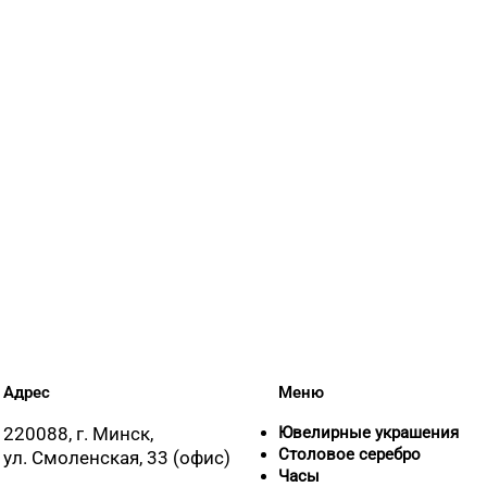
8 (02
8 (02
8 (02
8 (02
Адрес
Меню
8 (02
220088, г. Минск,
Ювелирные украшения
Столовое серебро
ул. Смоленская, 33 (офис)
Часы