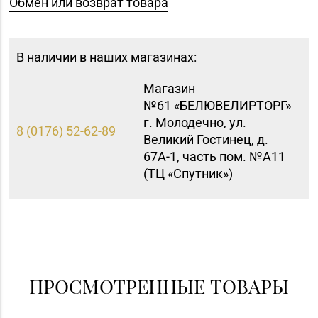
Обмен или возврат товара
В наличии в наших магазинах:
Магазин
№61 «БЕЛЮВЕЛИРТОРГ»
г. Молодечно, ул.
8 (0176) 52-62-89
Великий Гостинец, д.
67А-1, часть пом. №А11
(ТЦ «Спутник»)
Магазин
№72 «БЕЛЮВЕЛИРТОРГ»
8 (0152) 39-58-49, 39-
г. Гродно, пр-т Я.
58-59
Купалы, д. 87 (ТРК
TRINITI)
ПРОСМОТРЕННЫЕ ТОВАРЫ
Магазин
8 (0222) 64-09-37, 64-
№6 «Изумруд» г.