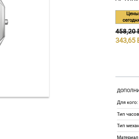
Цены
сегодн
458,20
343,65
ДОПОЛНИ
Для кого:
Тип часов
Тип меха
Материал 