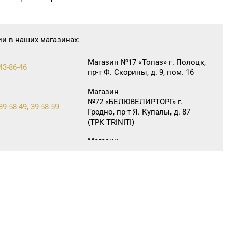
ии в наших магазинах:
Магазин №17 «Топаз» г. Полоцк,
43-86-46
пр-т Ф. Скорины, д. 9, пом. 16
Магазин
№72 «БЕЛЮВЕЛИРТОРГ» г.
39-58-49, 39-58-59
Гродно, пр-т Я. Купалы, д. 87
(ТРК TRINITI)
Магазин
№63 «БЕЛЮВЕЛИРТОРГ» г.
 6-63-95
Новогрудок, ул. Мицкевича, д.
104Б, торговый зал № 7 (этаж
1 ТЦ HOLIDAY)
Магазин №6 «Изумруд» г.
64-09-37, 64-09-42
Могилев, ул. Первомайская, д.
67