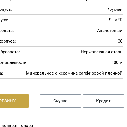
рпуса:
Круглая
уса:
SILVER
рблата:
Аналоговый
корпуса:
38
браслета:
Нержавеющая сталь
оницаемость:
100 м
а:
Минеральное с керамика сапфировой плёнкой
КОРЗИНУ
Скупка
Кредит
 возврат товара