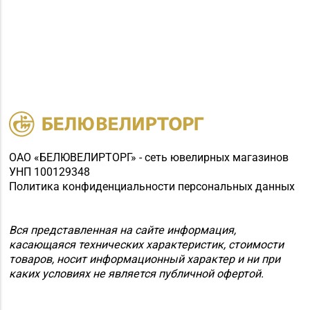
Магазин №9 «Рубин» г.
8 (0165) 64-85-45
Пинск, ул. Брестская,
д. 99-4
Магазин
8 (0212) 63-60-86, 62-
№32 «Лазурит» г.
60-85
Витебск, ул. Замковая,
д. 4-2
ОАО «БЕЛЮВЕЛИРТОРГ» - сеть ювелирных магазинов
Магазин
УНП 100129348
№58 DIAMOND г.
Политика конфиденциальности персональных данных
8 (0212) 61-85-16
Витебск, ул. Ленина, д.
26А (ТЦ «Марко-
Сити»)
Вся представленная на сайте информация,
касающаяся технических характеристик, стоимости
Магазин
товаров, носит информационный характер и ни при
№22 «Сапфир» г.
каких условиях не является публичной офертой.
8 (0216) 51-20-11
Орша, ул.
Комсомольская, д. 9