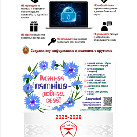
Магазин
8 (0152) 71-83-72, 71-
№33 «Жемчужина» г.
83-70
Гродно, ул. Советская,
д. 21
Магазин
№72 «БЕЛЮВЕЛИРТОРГ»
8 (0152) 39-58-49, 39-
г. Гродно, пр-т Я.
58-59
Купалы, д. 87 (ТРК
TRINITI)
Магазин
8 (01546) 5-51-54, 5-51-
№10 «Жемчужина» г.
99
Лида, ул. Советская, д.
28-39
Магазин №18 «Агат» г.
8 (01512) 9-27-07
Волковыск, ул.
Жолудева, д. 70