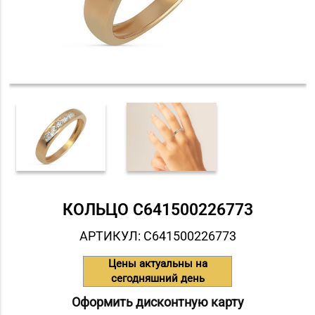
КОЛЬЦО С641500226773
АРТИКУЛ: С641500226773
Цены актуальны на
сегодняшний день
Оформить дисконтную карту