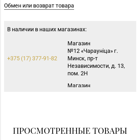
Обмен или возврат товара
В наличии в наших магазинах:
Магазин
№12 «Чараунiца» г.
+375 (17) 377-91-82
Минск, пр-т
Независимости, д. 13,
пом. 2Н
Магазин
№15 «Самоцветы» г.
+375 (17) 397-95-08,
Минск, пр-т
252-95-46
Независимости, д.
155-1
Магазин
ПРОСМОТРЕННЫЕ ТОВАРЫ
№16 «Аметист» г.
+375 (17) 215-07-12,