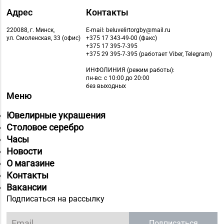
Адрес
Контакты
Магазин №24 «Рубин»
8 (0214) 75-32-39, 75-
г. Новополоцк, ул.
30-39
220088, г. Минск,
E-mail: beluvelirtorgby@mail.ru
Молодежная, д. 72
ул. Смоленская, 33 (офис)
+375 17 343-49-00 (факс)
+375 17 395-7-395
+375 29 395-7-395 (работает Viber, Telegram)
Магазин
8 (0232) 33-63-06, 33-
№7 «Малахитовая
ИНФОЛИНИЯ
(режим работы):
пн-вс: с 10:00 до 20:00
63-05, 33-63-07
шкатулка» г. Гомель,
без выходных
пр-т Победы, д. 18
Меню
Магазин
Ювелирные украшения
№36 «Кристалл» г.
Столовое серебро
8 (0232) 33-27-22
Гомель, пр-т Победы,
Часы
д. 3а
Новости
О магазине
Магазин
Контакты
№21 «Сапфир» г.
8 (0236) 25-46-48
Вакансии
Мозырь, ул.
Подписаться на рассылку
Советская, д. 126-49
Подписаться