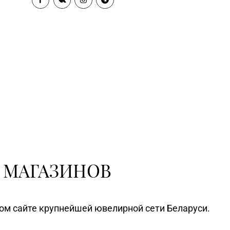
Магазин №10 «Жемчужина» г.
1-54, 5-51-99
Лида, ул. Советская, д. 28-39
Магазин №6 «Изумруд» г.
9-37, 64-09-42
Могилев, ул. Первомайская, д. 67
Магазин №56 «Кристалл» г.
67-87
Могилев, пр-т Мира, д. 29
Магазин №3 «Янтарь» г. Бобруйск,
0-40, 72-66-67, 79-16-11
ул. М. Горького, д. 7
Магазин №76 «БЕЛЮВЕЛИРТОРГ»
54-24
г. Дзержинск, ул. Минская, д. 45
(ТЦ DARIDA MALL)
 МАГАЗИНОВ
Магазин №83 «Кристалл» г.
1-88, 8 (017) 238-21-03
Минск, пр-т Независимости, д.
134, пом. 342
ном сайте крупнейшей ювелирной сети Беларуси.