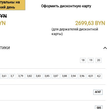
туальны на
Оформить дисконтную карту
ний день
BYN
2699,63
(для держателей дисконтной
карты)
СТИКИ
18
19
20
3,61
3,7
3,79
3,82
3,83
3,85
3,87
3,88
3,94
3,96
4,01
4,2
АГАТ
585