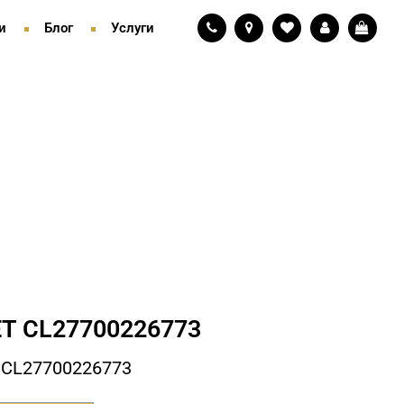
и
Блог
Услуги
Т СL27700226773
 СL27700226773