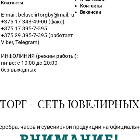
Контакты
Контакты
Вакансии
8 (01546) 5-5
E-mail: beluvelirtorgby@mail.ru
+375 17 343-49-00 (факс)
+375 17 395-7-395
8 (0222) 64-0
+375 29 395-7-395 (работает
Viber, Telegram)
8 (0222) 64-
ИНФОЛИНИЯ
(режим работы):
пн-вс: с 10:00 до 20:00
8 (0225) 72-7
без выходных
8 (01716) 7-
ТОРГ - СЕТЬ ЮВЕЛИРНЫХ
8 (017) 238-2
еребра, часов и сувенирной продукции на официаль