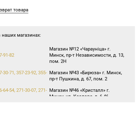
зврат товара
в наших магазинах:
Магазин №12 «Чараунiца» г.
7-91-82
Минск, пр-т Независимости, д. 13,
пом. 2Н
7-30-71, 357-23-92, 355-
Магазин №43 «Бирюза» г. Минск,
пр-т Пушкина, д. 67, пом. 2
6-64-54, 271-30-07, 271-
Магазин №46 «Кристалл» г.
Минск, ул. Козлова, д. 6-46
Магазин №2 «Жемчужина» г.
5-26, 29-18-00, 29-18-01
Брест, ул. Советская, д. 32-1А
Магазин №32 «Лазурит» г.
0-86, 62-60-85
Витебск, ул. Замковая, д. 4-2