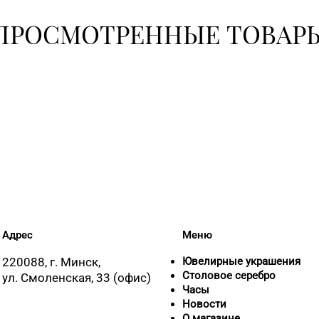
ПРОСМОТРЕННЫЕ ТОВАР
8 (0232) 33-6
8 (0232) 33-
8 (0232) 31-8
8 (02340) 3-
8 (0152) 71-9
Адрес
Меню
8 (0152) 62-2
220088, г. Минск,
Ювелирные украшения
Столовое серебро
ул. Смоленская, 33 (офис)
Часы
8 (0152) 39-5
Новости
О магазине