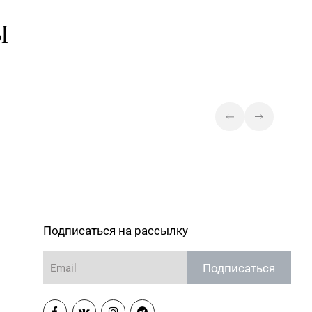
Магазин №7 «Малахитовая
Ы
3-06, 33-63-05, 33-63-07
шкатулка» г. Гомель, пр-т Победы,
д. 18
Магазин №36 «Кристалл» г.
27-22
Гомель, пр-т Победы, д. 3а
Магазин №38 «Кристалл» г.
1-70, 35-13-34
Гомель, ул. Советская, д. 6-2а,
пом.2а-108
Магазин №30 «Алмаз» г. Речица,
80-66
ул. Советская, д. 214Б-51
Магазин №5 «Бирюза» г. Гродно,
4-00, 71-94-01, 71-94-03
ул. Ожешко, д. 40, пом. 56
Подписаться на рассылку
Магазин №51 «Аметист» г. Гродно,
6-47, 62-26-48
ул. Ленина, д. 24, пом. 3
Подписаться
Магазин №72 «БЕЛЮВЕЛИРТОРГ»
8-49, 39-58-59
г. Гродно, пр-т Я. Купалы, д. 87
(ТРК TRINITI)