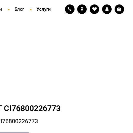
и
Блог
Услуги
 СI76800226773
I76800226773