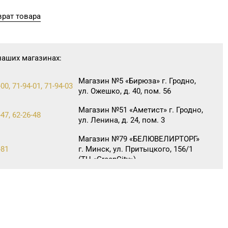
рат товара
наших магазинах:
Магазин №5 «Бирюза» г. Гродно,
00, 71-94-01, 71-94-03
ул. Ожешко, д. 40, пом. 56
Магазин №51 «Аметист» г. Гродно,
-47, 62-26-48
ул. Ленина, д. 24, пом. 3
Магазин №79 «БЕЛЮВЕЛИРТОРГ»
-81
г. Минск, ул. Притыцкого, 156/1
(ТЦ «GreenCitу»)
Магазин №83 «Кристалл» г. Минск,
-88, 8 (017) 238-21-03
пр-т Независимости, д. 134, пом.
342