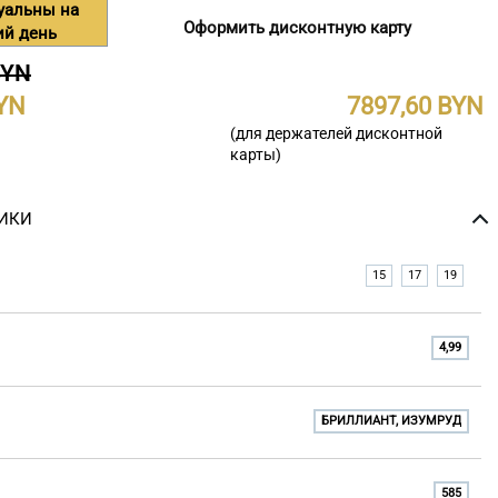
уальны на
Оформить дисконтную карту
ий день
BYN
7897,60
(для держателей дисконтной
карты)
ИКИ
15
17
19
4,99
БРИЛЛИАНТ, ИЗУМРУД
585