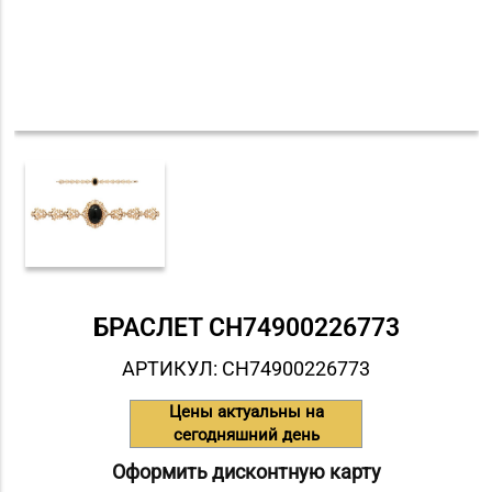
БРАСЛЕТ СH74900226773
АРТИКУЛ: СH74900226773
Цены актуальны на
сегодняшний день
Оформить дисконтную карту