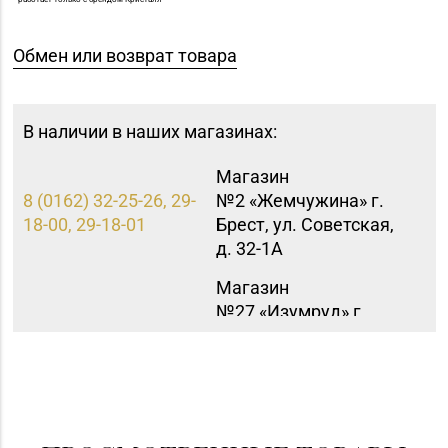
Обмен или возврат товара
В наличии в наших магазинах:
Магазин
8 (0162) 32-25-26, 29-
№2 «Жемчужина» г.
18-00, 29-18-01
Брест, ул. Советская,
д. 32-1А
Магазин
№27 «Изумруд» г.
8 (0162) 51-77-03
Брест, пр-т Машерова,
д. 42-38
Магазин
8 (0152) 71-83-72, 71-
№33 «Жемчужина» г.
83-70
Гродно, ул. Советская,