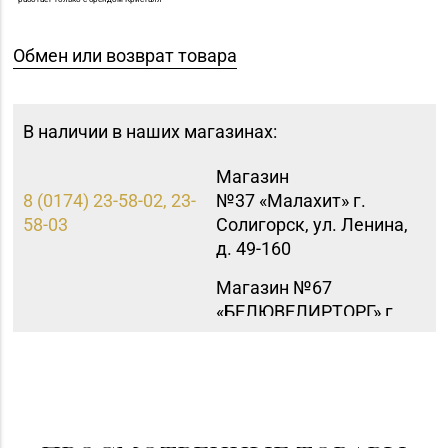
Обмен или возврат товара
В наличии в наших магазинах:
Магазин
8 (0174) 23-58-02, 23-
№37 «Малахит» г.
58-03
Солигорск, ул. Ленина,
д. 49-160
Магазин №67
«БЕЛЮВЕЛИРТОРГ» г.
8 (01591) 7-50-66, 7-57-
Островец, ул.
31
Володарского, д. 59A
(ТЦ ZAMI)
Магазин
№83 «Кристалл» г.