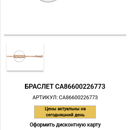
БРАСЛЕТ СA86600226773
АРТИКУЛ: СA86600226773
Цены актуальны на
сегодняшний день
Оформить дисконтную карту