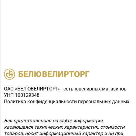
№35 «Жемчужина» г.
8 (0177) 96-52-31, 96-
Борисов, пр-т
49-17
Революции, д. 19, пом.
1
Магазин
8 (0174) 23-58-02, 23-
№37 «Малахит» г.
58-03
Солигорск, ул. Ленина,
д. 49-160
Магазин
№62 «БЕЛЮВЕЛИРТОРГ»
8 (01715) 6-80-02
г. Березино, ул.
ОАО «БЕЛЮВЕЛИРТОРГ» - сеть ювелирных магазинов
Октябрьская, д. 2Б
УНП 100129348
Политика конфиденциальности персональных данных
Магазин
№64 «БЕЛЮВЕЛИРТОРГ»
8 (01713) 4-53-66
г. Марьина Горка, ул.
Вся представленная на сайте информация,
Ленинская, д. 39
касающаяся технических характеристик, стоимости
товаров, носит информационный характер и ни при