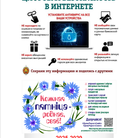
д. 4-2
Магазин
№ 52 «Янтарь» г.
8 (0212) 64-48-44
Витебск, ул. Чкалова,
д. 1-2н
Магазин
8 (0212) 24-75-25, 24-
№26 «Кристалл» г.
75-27
Витебск, ул.
Советская, д. 8-43
Магазин
№58 DIAMOND г.
8 (0212) 61-85-16
Витебск, ул. Ленина, д.
26А (ТЦ «Марко-
Сити»)
Магазин №17 «Топаз»
8 (0214) 43-86-46
г. Полоцк, пр-т Ф.