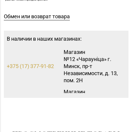
Обмен или возврат товара
В наличии в наших магазинах:
Магазин
№12 «Чараунiца» г.
+375 (17) 377-91-82
Минск, пр-т
Независимости, д. 13,
пом. 2Н
Магазин
№16 «Аметист» г.
+375 (17) 215-07-12,
Минск, пр-т
215-08-27
Независимости, д. 83-
5Н
Магазин