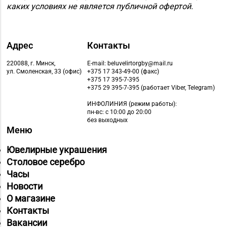
Магазин
каких условиях не является публичной офертой.
8 (01775) 5-99-23, 5-
№74 «БЕЛЮВЕЛИРТОРГ»
99-24
г. Жодино, пр-т Ленина,
д. 20
Адрес
Контакты
Магазин
220088, г. Минск,
E-mail: beluvelirtorgby@mail.ru
ул. Смоленская, 33 (офис)
+375 17 343-49-00 (факс)
8 (0162) 32-25-26, 29-
№2 «Жемчужина» г.
+375 17 395-7-395
18-00, 29-18-01
Брест, ул. Советская,
+375 29 395-7-395 (работает Viber, Telegram)
д. 32-1А
ИНФОЛИНИЯ
(режим работы):
пн-вс: с 10:00 до 20:00
Магазин
без выходных
Меню
№27 «Изумруд» г.
8 (0162) 51-77-03
Брест, пр-т Машерова,
Ювелирные украшения
д. 42-38
Столовое серебро
Часы
Магазин
Новости
№59 «Кристалл» г.
8 (0162) 28-14-94
О магазине
Брест, ул. Буденного,
Контакты
47-1
Вакансии