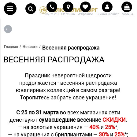
Контакты
Магазины
Избранное
Личный кабинет
Корзина
Весенняя распродажа
Главная
Новости
ВЕСЕННЯЯ РАСПРОДАЖА
Праздник невероятной щедрости
продолжается - весенняя распродажа
ювелирных коллекций в самом разгаре!
Торопитесь забрать свое украшение!
С 25 по 31 марта
во всех магазинах сети
действуют
сумасшедшие весенние
СКИДКИ
:
— на золотые украшения —
40%
и
25%
*;
— на украшения с бриллиантами —
30%
и
25%
*;