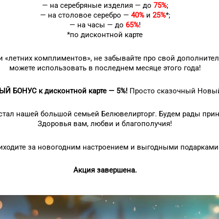
— на серебряные изделия — до
75%
;
— на столовое серебро —
40%
и
25%
*;
— на часы — до
65%
!
*по дисконтной карте
 и «летних комплиментов», не забывайте про свой дополните
можете использовать в последнем месяце этого года!
Й БОНУС к дисконтной карте — 5%!
Просто сказочный Новый 
стал нашей большой семьей Белювелирторг. Будем рады принят
Здоровья вам, любви и благополучия!
иходите за новогодним настроением и выгодными подарками
Акция завершена.