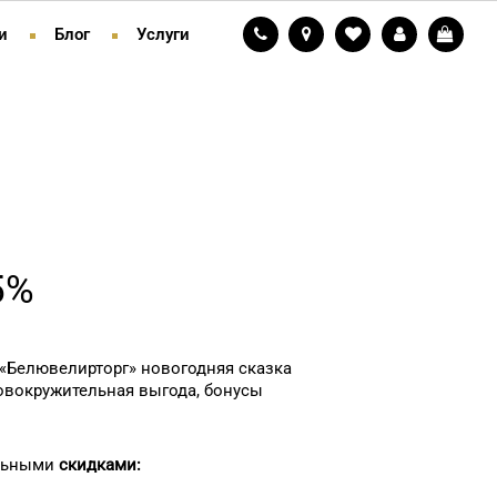
и
Блог
Услуги
5%
 «Белювелирторг» новогодняя сказка
овокружительная выгода, бонусы
ельными
скидками: