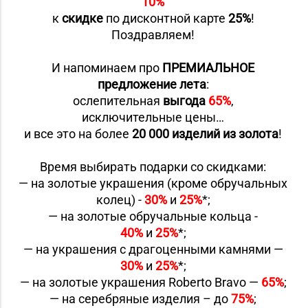
10%
к
скидке
по дисконтной карте
25%
!
Поздравляем!
И напоминаем про
ПРЕМИАЛЬНОЕ
предложение лета
:
ослепительная
выгода
65%
,
исключительные цены…
и все это на более
20 000 изделий из золота
!
Время выбирать подарки со скидками:
— на золотые украшения (кроме обручальных
колец) -
30%
и
25%
*;
— на золотые обручальные кольца -
40%
и
25%
*;
— на украшения с драгоценными камнями —
30%
и
25%
*;
— на золотые украшения Roberto Bravo —
65%
;
— на серебряные изделия – до
75%
;