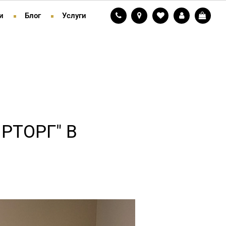
и
Блог
Услуги
РТОРГ" В