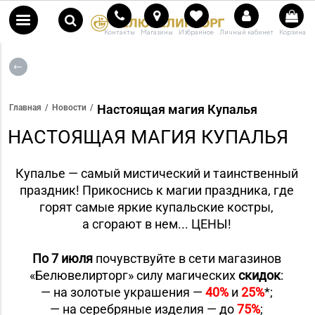
Контакты
Магазины
Избранное
Личный кабинет
Корзина
Настоящая магия Купалья
Главная
Новости
НАСТОЯЩАЯ МАГИЯ КУПАЛЬЯ
Купалье — самый мистический и таинственный
праздник! Прикоснись к магии праздника, где
горят самые яркие купальские костры,
а сгорают в нем... ЦЕНЫ!
По 7 июля
почувствуйте в сети магазинов
«Белювелирторг» силу магических
скидок
:
— на золотые украшения —
40%
и
25%
*;
— на серебряные изделия — до
75%
;