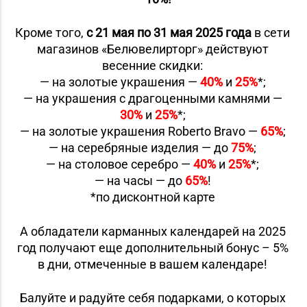
Кроме того,
с 21 мая по 31 мая 2025 года
в сети
магазинов «Белювелирторг» действуют
весенние скидки:
— на золотые украшения —
40%
и
25%
*;
— на украшения с драгоценными камнями —
30%
и
25%
*;
— на золотые украшения Roberto Bravo —
65%
;
— на серебряные изделия — до
75%
;
— на столовое серебро —
40%
и
25%
*;
— на часы — до
65%
!
*по дисконтной карте
А обладатели карманных календарей на 2025
год получают еще дополнительный бонус – 5%
в дни, отмеченные в вашем календаре!
Балуйте и радуйте себя подарками, о которых