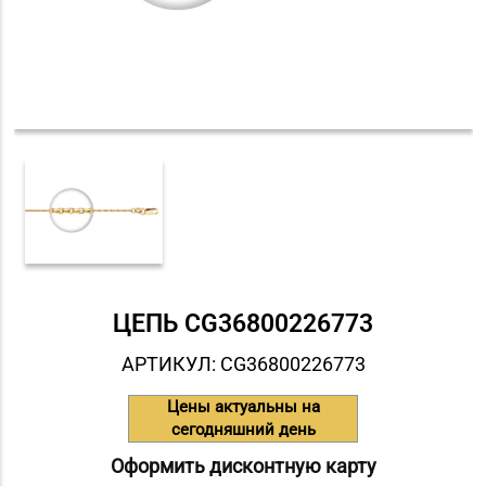
ЦЕПЬ СG36800226773
АРТИКУЛ: СG36800226773
Цены актуальны на
сегодняшний день
Оформить дисконтную карту