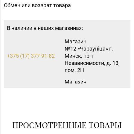
Обмен или возврат товара
В наличии в наших магазинах:
Магазин
№12 «Чараунiца» г.
+375 (17) 377-91-82
Минск, пр-т
Независимости, д. 13,
пом. 2Н
Магазин
№16 «Аметист» г.
+375 (17) 215-07-12,
Минск, пр-т
215-08-27
Независимости, д. 83-
5Н
Магазин
ПРОСМОТРЕННЫЕ ТОВАРЫ
+375 (17) 357-30-71,
№43 «Бирюза» г.