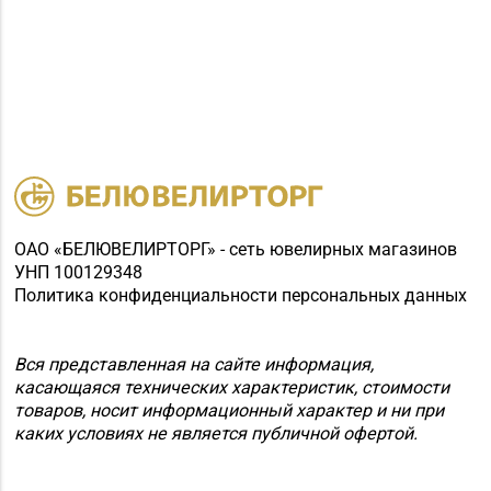
TRINITI)
Магазин
8 (01546) 5-51-54, 5-51-
№10 «Жемчужина» г.
99
Лида, ул. Советская, д.
28-39
Магазин №18 «Агат» г.
8 (01512) 9-27-07
Волковыск, ул.
Жолудева, д. 70
ОАО «БЕЛЮВЕЛИРТОРГ» - сеть ювелирных магазинов
Магазин
УНП 100129348
8 (0222) 64-09-37, 64-
№6 «Изумруд» г.
Политика конфиденциальности персональных данных
09-42
Могилев, ул.
Первомайская, д. 67
Вся представленная на сайте информация,
касающаяся технических характеристик, стоимости
Магазин
товаров, носит информационный характер и ни при
№56 «Кристалл» г.
8 (0222) 64-67-87
каких условиях не является публичной офертой.
Могилев, пр-т Мира, д.
29