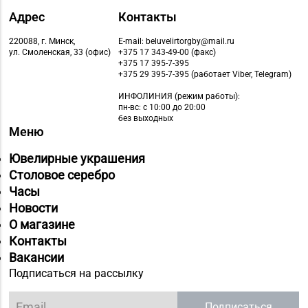
Магазин
Адрес
Контакты
№76 «БЕЛЮВЕЛИРТОРГ»
220088, г. Минск,
E-mail: beluvelirtorgby@mail.ru
8 (01716) 7-54-24
г. Дзержинск, ул.
ул. Смоленская, 33 (офис)
+375 17 343-49-00 (факс)
Минская, д. 45 (ТЦ
+375 17 395-7-395
+375 29 395-7-395 (работает Viber, Telegram)
DARIDA MALL)
ИНФОЛИНИЯ
(режим работы):
Магазин
пн-вс: с 10:00 до 20:00
без выходных
№80 «БЕЛЮВЕЛИРТОРГ»
8 (0174) 32-43-41, 8
Меню
г. Солигорск, ул.
(0174) 32-19-46
Кольцевая, д. 4 (ТРЦ
Ювелирные украшения
«N3 PLAZA»)
Столовое серебро
Часы
Магазин
Новости
№81 «БЕЛЮВЕЛИРТОРГ»
О магазине
8 (017) 260-10-48,
г. Минск, ул.
Контакты
Тимирязева, д. 74А (ТЦ
Вакансии
«PALAZZO»)
Подписаться на рассылку
Магазин
Подписаться