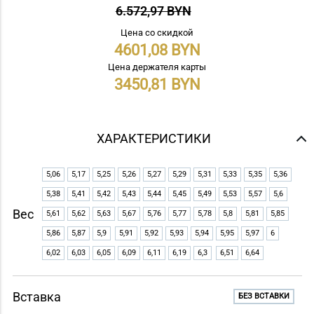
6.572,97 BYN
Цена со скидкой
4601,08
Цена держателя карты
3450,81
ХАРАКТЕРИСТИКИ
5,06
5,17
5,25
5,26
5,27
5,29
5,31
5,33
5,35
5,36
5,38
5,41
5,42
5,43
5,44
5,45
5,49
5,53
5,57
5,6
Вес
5,61
5,62
5,63
5,67
5,76
5,77
5,78
5,8
5,81
5,85
5,86
5,87
5,9
5,91
5,92
5,93
5,94
5,95
5,97
6
6,02
6,03
6,05
6,09
6,11
6,19
6,3
6,51
6,64
Вставка
БЕЗ ВСТАВКИ