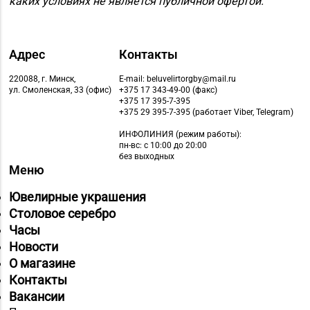
каких условиях не является публичной офертой.
Магазин
№59 «Кристалл» г.
8 (0162) 28-14-94
Адрес
Контакты
Брест, ул. Буденного,
47-1
220088, г. Минск,
E-mail: beluvelirtorgby@mail.ru
ул. Смоленская, 33 (офис)
+375 17 343-49-00 (факс)
Магазин №8 «Сапфир»
+375 17 395-7-395
8 (0163) 67-68-03, 67-
+375 29 395-7-395 (работает Viber, Telegram)
г. Барановичи, ул.
68-02
Ленина, д. 15, пом. 49
ИНФОЛИНИЯ
(режим работы):
пн-вс: с 10:00 до 20:00
без выходных
Магазин №9 «Рубин» г.
Меню
8 (0165) 64-85-45
Пинск, ул. Брестская,
д. 99-4
Ювелирные украшения
Столовое серебро
Магазин №11 «Алмаз»
Часы
8 (01642) 3-62-93
г. Кобрин, ул. Ленина,
Новости
д. 15-1
О магазине
Контакты
Магазин
Вакансии
8 (01632) 4-46-49, 4-46-
№19 «Бирюза» г.