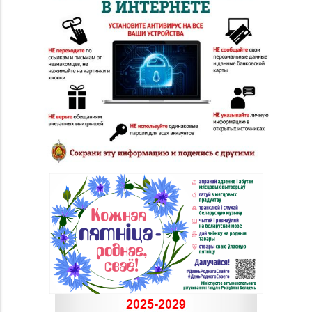
8 (0214) 43-86-46
г. Полоцк, пр-т Ф.
Скорины, д. 9, пом. 16
Магазин
№22 «Сапфир» г.
8 (0216) 51-20-11
Орша, ул.
Комсомольская, д. 9
Магазин №24 «Рубин»
8 (0214) 75-32-39, 75-
г. Новополоцк, ул.
30-39
Молодежная, д. 72
Магазин №48 «Рубин»
8 (02133) 6-84-34
г. Новолукомль, ул.
Набережная, д. 13
Магазин
8 (0232) 33-63-06, 33-
№7 «Малахитовая
63-05, 33-63-07
шкатулка» г. Гомель,
пр-т Победы, д. 18