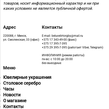
8 (0165) 64-85-45
Пинск, ул. Брестская,
товаров, носит информационный характер и ни при
д. 99-4
каких условиях не является публичной офертой.
Магазин №11 «Алмаз»
8 (01642) 3-62-93
г. Кобрин, ул. Ленина,
Адрес
Контакты
д. 15-1
220088, г. Минск,
E-mail: beluvelirtorgby@mail.ru
Магазин
ул. Смоленская, 33 (офис)
+375 17 343-49-00 (факс)
+375 17 395-7-395
8 (01632) 4-46-49, 4-46-
№19 «Бирюза» г.
+375 29 395-7-395 (работает Viber, Telegram)
27
Пружаны, ул. Григория
ИНФОЛИНИЯ
(режим работы):
Ширмы, д. 13-51
пн-вс: с 10:00 до 20:00
без выходных
Магазин
Меню
8 (0212) 63-60-86, 62-
№32 «Лазурит» г.
Ювелирные украшения
60-85
Витебск, ул. Замковая,
Столовое серебро
д. 4-2
Часы
Магазин
Новости
№ 52 «Янтарь» г.
О магазине
8 (0212) 64-48-44
Витебск, ул. Чкалова,
Контакты