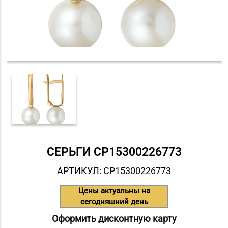
СЕРЬГИ СP15300226773
АРТИКУЛ: СP15300226773
Цены актуальны на
сегодняшний день
Оформить дисконтную карту