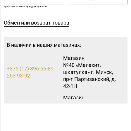
* работает только с брендом Кристалл
Обмен или возврат товара
В наличии в наших магазинах:
Магазин
№40 «Малахит.
+375 (17) 396-66-89,
шкатулка» г. Минск,
263-93-92
пр-т Партизанский, д.
42-1Н
Магазин
№42 «Лазурит» г.
+375 (17) 360-05-73,
Минск, пр-т
395-48-04
Рокоссовского, д. 114,
пом. 9Н