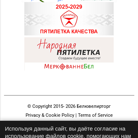
д. 6-2а, пом.2а-108
Магазин
№71 «Кристалл» г.
8 (0232) 20-19-55, 20-
Гомель, ул. Ильича,
26-98
д. 333, пом. 136 (ТРЦ
«КРИСТАLL»)
Магазин
№21 «Сапфир» г.
8 (0236) 25-46-48
Мозырь, ул.
Советская, д. 126-49
Магазин
№70 «БЕЛЮВЕЛИРТОРГ»
г. Мозырь, ул.
8 (0236) 25-72-67
© Copyright 2015-
2026
Белювелирторг
Нефтестроителей, д.
Privacy & Cookie Policy | Terms of Service
26/1,
Разработка и продвижение
пом. 12 (ТЦ Catapulta)
Используя данный сайт, вы даёте согласие на
использование файлов cookie, помогающих нам
Магазин №30 «Алмаз»