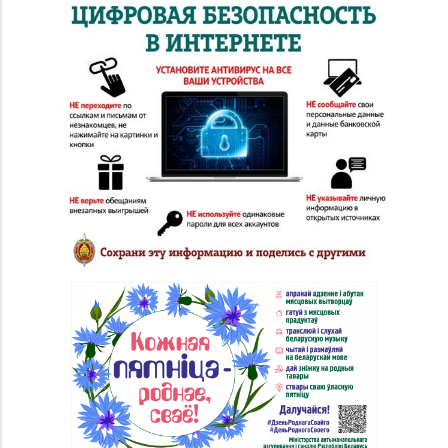
№20 «Кристалл» г.
8 (0232) 30-04-05, 30-
Гомель, ул.
04-01
Интернациональная,
д. 48-3
Магазин
№28 «Кристалл» г.
8 (0232) 56-93-18, 56-
Гомель, ул. Огоренко,
53-06
д. 33, торговое место
№30
Магазин
№36 «Кристалл» г.
8 (0232) 33-27-22
Гомель, пр-т Победы,
д. 3а
Магазин
8 (0232) 31-81-70, 35-
№38 «Кристалл» г.
13-34
Гомель, ул. Советская,