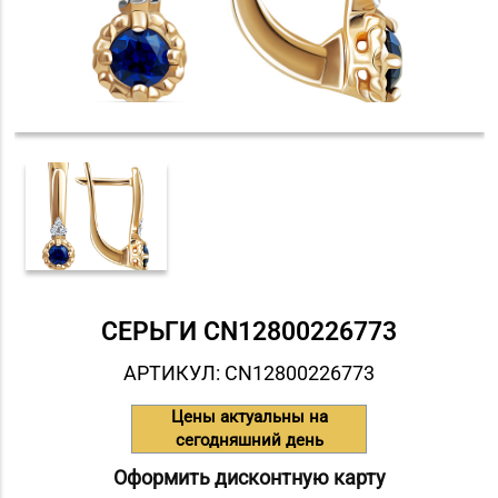
СЕРЬГИ СN12800226773
АРТИКУЛ: СN12800226773
Цены актуальны на
сегодняшний день
Оформить дисконтную карту