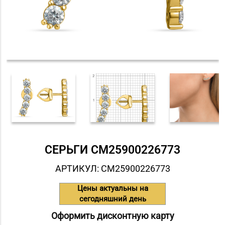
СЕРЬГИ СM25900226773
АРТИКУЛ: СM25900226773
Цены актуальны на
сегодняшний день
Оформить дисконтную карту