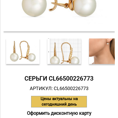
СЕРЬГИ СL66500226773
АРТИКУЛ: СL66500226773
Цены актуальны на
сегодняшний день
Оформить дисконтную карту