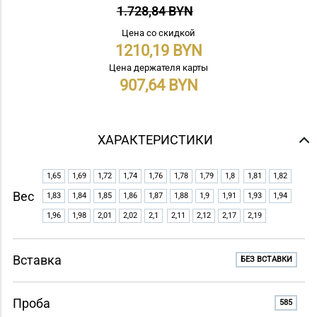
1.728,84 BYN
Цена со скидкой
1210,19
Цена держателя карты
907,64
ХАРАКТЕРИСТИКИ
1,65
1,69
1,72
1,74
1,76
1,78
1,79
1,8
1,81
1,82
Вес
1,83
1,84
1,85
1,86
1,87
1,88
1,9
1,91
1,93
1,94
1,96
1,98
2,01
2,02
2,1
2,11
2,12
2,17
2,19
Вставка
БЕЗ ВСТАВКИ
Проба
585