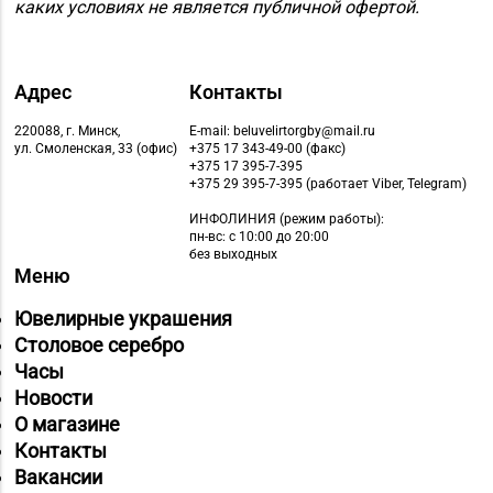
Брест, пр-т Машерова,
каких условиях не является публичной офертой.
д. 42-38
Магазин
Адрес
Контакты
№59 «Кристалл» г.
8 (0162) 28-14-94
Брест, ул. Буденного,
220088, г. Минск,
E-mail: beluvelirtorgby@mail.ru
ул. Смоленская, 33 (офис)
+375 17 343-49-00 (факс)
47-1
+375 17 395-7-395
+375 29 395-7-395 (работает Viber, Telegram)
Магазин №8 «Сапфир»
8 (0163) 67-68-03, 67-
ИНФОЛИНИЯ
(режим работы):
г. Барановичи, ул.
68-02
пн-вс: с 10:00 до 20:00
Ленина, д. 15, пом. 49
без выходных
Меню
Магазин №11 «Алмаз»
Ювелирные украшения
8 (01642) 3-62-93
г. Кобрин, ул. Ленина,
Столовое серебро
д. 15-1
Часы
Магазин
Новости
8 (0212) 63-60-86, 62-
№32 «Лазурит» г.
О магазине
60-85
Витебск, ул. Замковая,
Контакты
д. 4-2
Вакансии