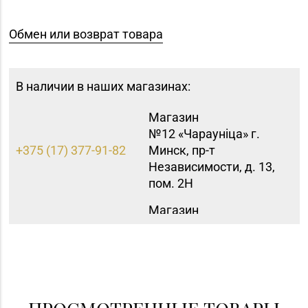
Обмен или возврат товара
В наличии в наших магазинах:
Магазин
№12 «Чараунiца» г.
+375 (17) 377-91-82
Минск, пр-т
Независимости, д. 13,
пом. 2Н
Магазин
№15 «Самоцветы» г.
+375 (17) 397-95-08,
Минск, пр-т
252-95-46
Независимости, д.
155-1
Магазин