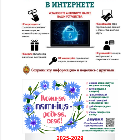
8 (0232) 33-63-06, 33-
№7 «Малахитовая
63-05, 33-63-07
шкатулка» г. Гомель,
пр-т Победы, д. 18
Магазин
№29 «БЕЛЮВЕЛИРТОРГ»
8 (0232) 26-06-31
г. Гомель, пр-т Ленина,
д. 12-87
Магазин
№36 «Кристалл» г.
8 (0232) 33-27-22
Гомель, пр-т Победы,
д. 3а
Магазин
8 (0232) 31-81-70, 35-
№38 «Кристалл» г.
13-34
Гомель, ул. Советская,
д. 6-2а, пом.2а-108
Магазин