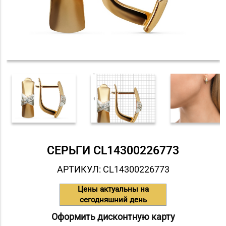
СЕРЬГИ СL14300226773
АРТИКУЛ: СL14300226773
Цены актуальны на
сегодняшний день
Оформить дисконтную карту