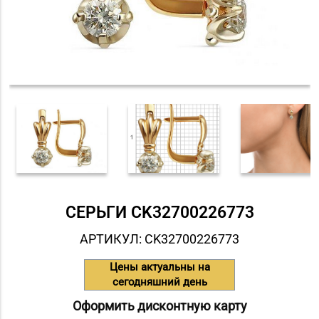
СЕРЬГИ СK32700226773
АРТИКУЛ: СK32700226773
Цены актуальны на
сегодняшний день
Оформить дисконтную карту