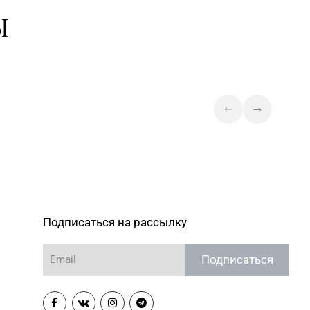
6-64-54, 271-30-07, 271-
Магазин №46 «Кристалл» г.
Ы
Минск, ул. Козлова, д. 6-46
Магазин №75 «БЕЛЮВЕЛИРТОРГ
OUTLETO» г. Минск, пр-т Жукова,
0-44-82
д. 44-13, пом. №13-89
(ТЦ OUTLETO)
Магазин №23 «Яшма» г.
3-15, 73-02-85
Молодечно, ул. Великий
Гостинец, д. 94-91
Магазин №31 «Бирюза» г. Слуцк,
59-92
ул. Ленина, д. 197
Магазин №35 «Жемчужина» г.
2-31, 96-49-17
Борисов, пр-т Революции, д. 19,
Подписаться на рассылку
пом. 1
Подписаться
Магазин №62 «БЕЛЮВЕЛИРТОРГ»
80-02
г. Березино, ул. Октябрьская, д. 2Б
Магазин №64 «БЕЛЮВЕЛИРТОРГ»