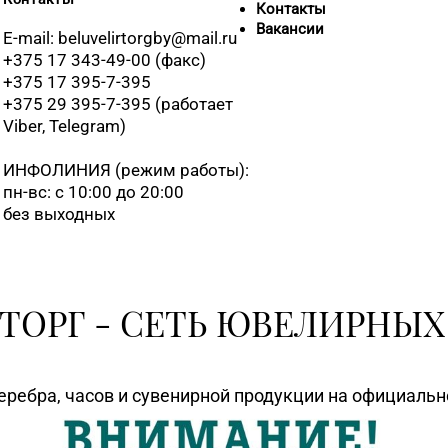
8 (01713) 4-
Контакты
Вакансии
E-mail: beluvelirtorgby@mail.ru
+375 17 343-49-00 (факс)
8 (01775) 5-9
+375 17 395-7-395
+375 29 395-7-395 (работает
Viber, Telegram)
8 (0162) 32-2
ИНФОЛИНИЯ
(режим работы):
8 (0162) 51-
пн-вс: с 10:00 до 20:00
без выходных
8 (0162) 28-
8 (0165) 64-
ТОРГ - СЕТЬ ЮВЕЛИРНЫХ
8 (01642) 3-
еребра, часов и сувенирной продукции на официаль
8 (0212) 63-6