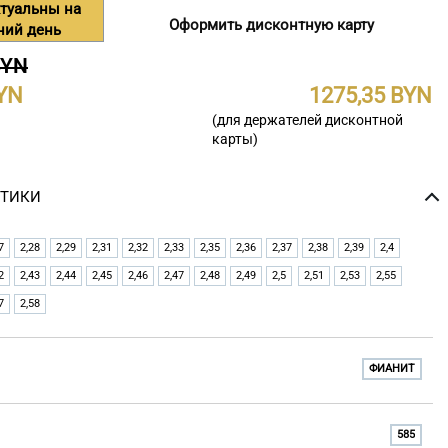
туальны на
Оформить дисконтную карту
ний день
BYN
1275,35
(для держателей дисконтной
карты)
СТИКИ
7
2,28
2,29
2,31
2,32
2,33
2,35
2,36
2,37
2,38
2,39
2,4
2
2,43
2,44
2,45
2,46
2,47
2,48
2,49
2,5
2,51
2,53
2,55
7
2,58
ФИАНИТ
585