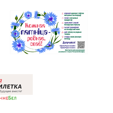
Магазин № 52 «Янтарь» г. Витебск,
48-44
ул. Чкалова, д. 1-2н
Магазин №26 «Кристалл» г.
5-25, 24-75-27
Витебск, ул. Советская, д. 8-43
Магазин №58 DIAMOND г. Витебск,
85-16
ул. Ленина, д. 26А (ТЦ «Марко-
Сити»)
Магазин №17 «Топаз» г. Полоцк,
86-46
пр-т Ф. Скорины, д. 9, пом. 16
Магазин №22 «Сапфир» г. Орша,
20-11
ул. Комсомольская, д. 9
Магазин №24 «Рубин» г.
2-39, 75-30-39
Новополоцк, ул. Молодежная, д.
72
Магазин №48 «Рубин» г.
84-34
Новолукомль, ул. Набережная, д.
13