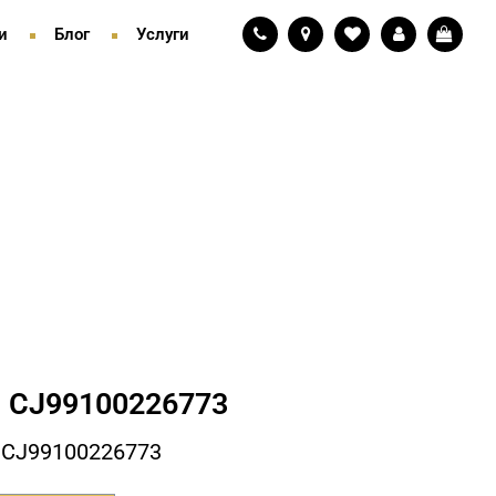
и
Блог
Услуги
 СJ99100226773
 СJ99100226773