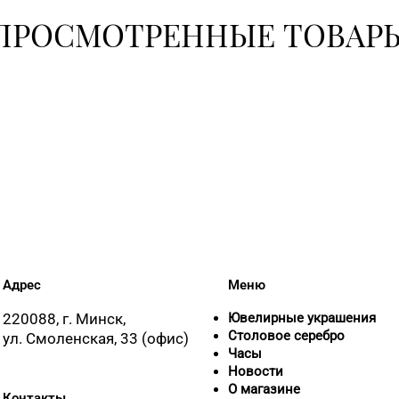
+375 (17) 31
ПРОСМОТРЕННЫЕ ТОВАР
51-31
+375 (17) 39
8 (0176) 70-2
8 (01795) 2-
8 (0177) 96-5
Адрес
Меню
220088, г. Минск,
Ювелирные украшения
Столовое серебро
ул. Смоленская, 33 (офис)
8 (01715) 6-
Часы
Новости
О магазине
Контакты