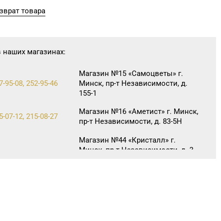
зврат товара
в наших магазинах:
Магазин №15 «Самоцветы» г.
7-95-08, 252-95-46
Минск, пр-т Независимости, д.
155-1
Магазин №16 «Аметист» г. Минск,
5-07-12, 215-08-27
пр-т Независимости, д. 83-5Н
Магазин №44 «Кристалл» г.
Минск, пр-т Независимости, д. 3-
7-29-04
2, пом. 403, верхний уровень
(ТЦ «Столица»)
Магазин №45 «Кристалл» г.
3-43-89, 365-28-46
Минск, ул. Комсомольская, д. 8-
3Н