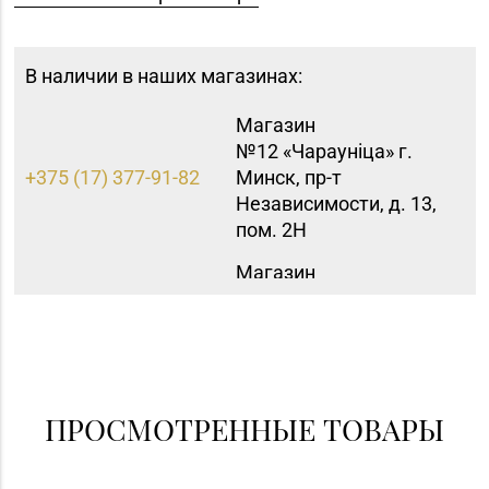
В наличии в наших магазинах:
Магазин
№12 «Чараунiца» г.
+375 (17) 377-91-82
Минск, пр-т
Независимости, д. 13,
пом. 2Н
Магазин
8 (0152) 62-26-47, 62-
№51 «Аметист» г.
26-48
Гродно, ул. Ленина, д.
24, пом. 3
Магазин
№83 «Кристалл» г.
ПРОСМОТРЕННЫЕ ТОВАРЫ
8 (017) 238-21-88, 8
Минск, пр-т
(017) 238-21-03
Независимости, д.