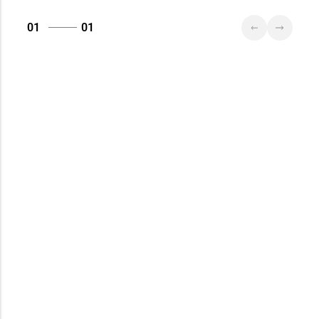
134, пом. 342
01
01