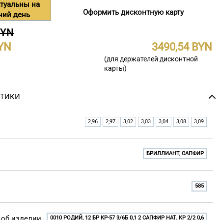
туальны на
Оформить дисконтную карту
ний день
BYN
3490,54
(для держателей дисконтной
карты)
СТИКИ
2,96
2,97
3,02
3,03
3,04
3,08
3,09
БРИЛЛИАНТ, САПФИР
585
об изделии
0010 РОДИЙ, 12 БР КР-57 3/6Б 0,1 2 САПФИР НАТ. КР 2/2 0,6