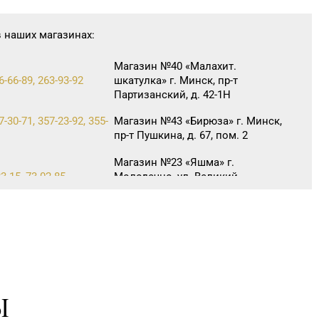
в наших магазинах:
Магазин №40 «Малахит.
6-66-89, 263-93-92
шкатулка» г. Минск, пр-т
Партизанский, д. 42-1Н
7-30-71, 357-23-92, 355-
Магазин №43 «Бирюза» г. Минск,
пр-т Пушкина, д. 67, пом. 2
Магазин №23 «Яшма» г.
3-15, 73-02-85
Молодечно, ул. Великий
Гостинец, д. 94-91
Магазин №29 «БЕЛЮВЕЛИРТОРГ»
06-31
г. Гомель, пр-т Ленина, д. 12-87
Магазин №71 «Кристалл» г.
9-55, 20-26-98
Гомель, ул. Ильича, д. 333,
пом. 136 (ТРЦ «КРИСТАLL»)
Ы
Магазин №5 «Бирюза» г. Гродно,