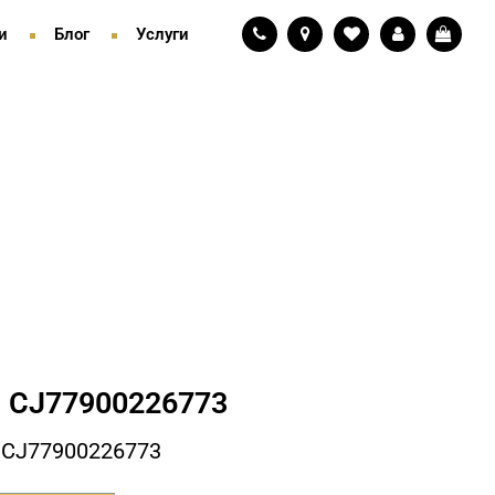
и
Блог
Услуги
 СJ77900226773
 СJ77900226773