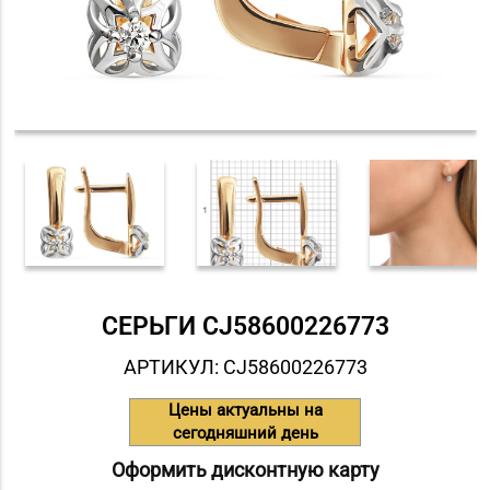
СЕРЬГИ СJ58600226773
АРТИКУЛ: СJ58600226773
Цены актуальны на
сегодняшний день
Оформить дисконтную карту