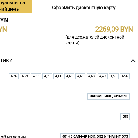
туальны на
Оформить дисконтную карту
ний день
BYN
2269,09
(для держателей дисконтной
карты)
СТИКИ
4,26
4,29
4,33
4,39
4,41
4,43
4,46
4,48
4,49
4,51
4,56
САПФИР ИСК., ФИАНИТ
585
об изделии
0014 8 САПФИР ИСК. 0,52 6 ФИАНИТ 0,73