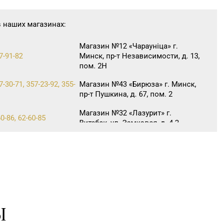
в наших магазинах:
Магазин №12 «Чараунiца» г.
7-91-82
Минск, пр-т Независимости, д. 13,
пом. 2Н
7-30-71, 357-23-92, 355-
Магазин №43 «Бирюза» г. Минск,
пр-т Пушкина, д. 67, пом. 2
Магазин №32 «Лазурит» г.
0-86, 62-60-85
Витебск, ул. Замковая, д. 4-2
Магазин №7 «Малахитовая
3-06, 33-63-05, 33-63-07
шкатулка» г. Гомель, пр-т Победы,
д. 18
Магазин №39 «Аметист» г.
46-72
Жлобин, ул. Первомайская, д. 45,
пом. 1А
Ы
Магазин №5 «Бирюза» г. Гродно,