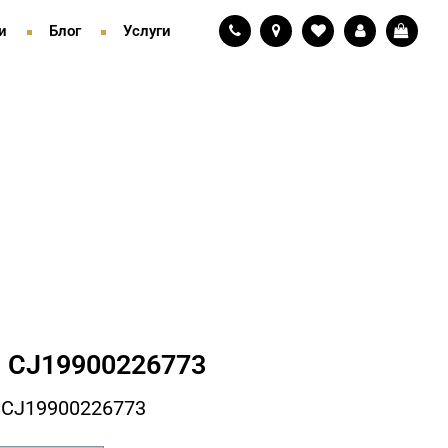
и
Блог
Услуги
 СJ19900226773
 СJ19900226773