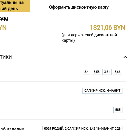
туальны на
Оформить дисконтную карту
ний день
BYN
1821,06
(для держателей дисконтной
карты)
СТИКИ
3,4
3,58
3,61
3,66
САПФИР ИСК., ФИАНИТ
585
об изделии
0029 РОДИЙ, 2 САПФИР ИСК. 1,42 16 ФИАНИТ 0,26