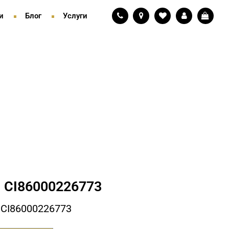
и
Блог
Услуги
 СI86000226773
СI86000226773