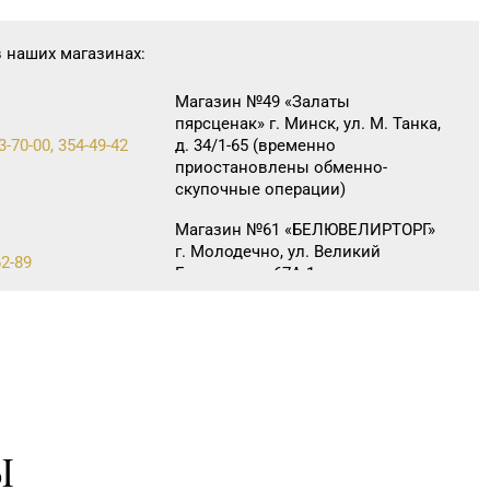
в наших магазинах:
Магазин №49 «Залаты
пярсценак» г. Минск, ул. М. Танка,
3-70-00, 354-49-42
д. 34/1-65 (временно
приостановлены обменно-
скупочные операции)
Магазин №61 «БЕЛЮВЕЛИРТОРГ»
г. Молодечно, ул. Великий
62-89
Гостинец, д. 67А-1, часть пом.
№А11 (ТЦ «Спутник»)
Магазин №21 «Сапфир» г.
46-48
Мозырь, ул. Советская, д. 126-49
Ы