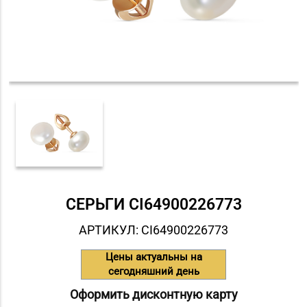
СЕРЬГИ СI64900226773
АРТИКУЛ: СI64900226773
Цены актуальны на
сегодняшний день
Оформить дисконтную карту