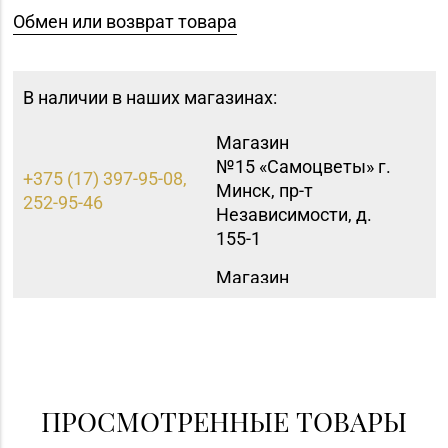
Обмен или возврат товара
В наличии в наших магазинах:
Магазин
№15 «Самоцветы» г.
+375 (17) 397-95-08,
Минск, пр-т
252-95-46
Независимости, д.
155-1
Магазин
№42 «Лазурит» г.
+375 (17) 360-05-73,
Минск, пр-т
395-48-04
Рокоссовского, д. 114,
пом. 9Н
Магазин №23 «Яшма»
ПРОСМОТРЕННЫЕ ТОВАРЫ
8 (0176) 70-23-15, 73-
г. Молодечно, ул.