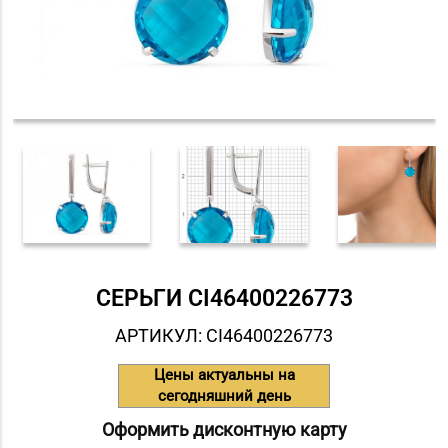
СЕРЬГИ СI46400226773
АРТИКУЛ: СI46400226773
Цены актуальны на
сегодняшний день
Оформить дисконтную карту