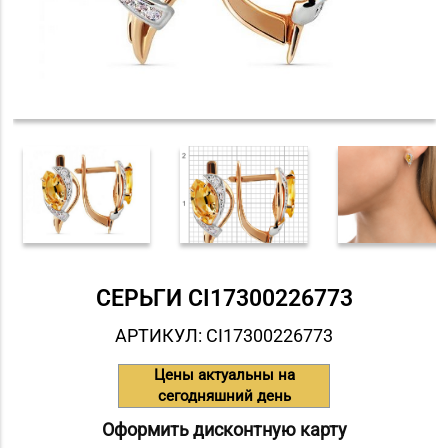
СЕРЬГИ СI17300226773
АРТИКУЛ: СI17300226773
Цены актуальны на
сегодняшний день
Оформить дисконтную карту