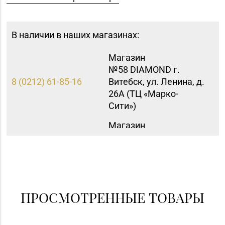
В наличии в наших магазинах:
Магазин
№58 DIAMOND г.
8 (0212) 61-85-16
Витебск, ул. Ленина, д.
26А (ТЦ «Марко-
Сити»)
Магазин
№20 «Кристалл» г.
8 (0232) 30-04-05, 30-
Гомель, ул.
04-01
Интернациональная,
д. 48-3
Магазин
ПРОСМОТРЕННЫЕ ТОВАРЫ
№70 «БЕЛЮВЕЛИРТОРГ»
г. Мозырь, ул.
8 (0236) 25-72-67