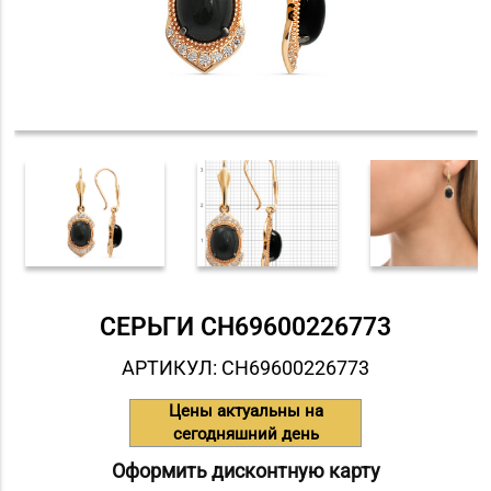
СЕРЬГИ СH69600226773
АРТИКУЛ: СH69600226773
Цены актуальны на
сегодняшний день
Оформить дисконтную карту