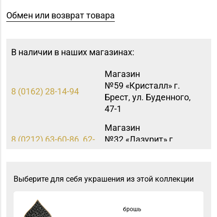
Обмен или возврат товара
В наличии в наших магазинах:
Магазин
№59 «Кристалл» г.
8 (0162) 28-14-94
Брест, ул. Буденного,
47-1
Магазин
8 (0212) 63-60-86, 62-
№32 «Лазурит» г.
60-85
Витебск, ул. Замковая,
д. 4-2
Выберите для себя украшения из этой коллекции
Магазин
№22 «Сапфир» г.
8 (0216) 51-20-11
Орша, ул.
брошь
Комсомольская, д. 9