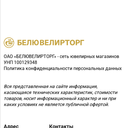
«БЕЛЮВЕЛИРТОРГ» г.
8 (01591) 7-50-66, 7-57-
Островец, ул.
31
Володарского, д. 59A
(ТЦ ZAMI)
Магазин
8 (0222) 42-76-70, 42-
№55 «Кристалл» г.
76-42
Могилев, пр-т
Пушкинский, д. 39
ОАО «БЕЛЮВЕЛИРТОРГ» - сеть ювелирных магазинов
УНП 100129348
Магазин
Политика конфиденциальности персональных данных
№77 «БЕЛЮВЕЛИРТОРГ»
8 (0154) 54-16-50
г. Лида, ул. Качана, д. 29
Вся представленная на сайте информация,
(ТРЦ LidaPark)
касающаяся технических характеристик, стоимости
Магазин
товаров, носит информационный характер и ни при
каких условиях не является публичной офертой.
№78 «БЕЛЮВЕЛИРТОРГ»
8 (01774) 25-9-85
г. Логойск, ул. Победы,
д. 44а (ТРЦ Darida mall)
Адрес
Контакты