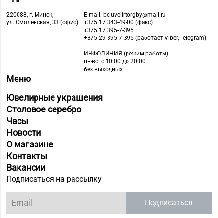
Магазин
№79 «БЕЛЮВЕЛИРТОРГ»
220088, г. Минск,
E-mail: beluvelirtorgby@mail.ru
ул. Смоленская, 33 (офис)
+375 17 343-49-00 (факс)
8 (017) 238-83-81
г. Минск, ул.
+375 17 395-7-395
Притыцкого, 156/1
+375 29 395-7-395 (работает Viber, Telegram)
(ТЦ «GreenCitу»)
ИНФОЛИНИЯ
(режим работы):
пн-вс: с 10:00 до 20:00
Магазин
без выходных
Меню
№81 «БЕЛЮВЕЛИРТОРГ»
8 (017) 260-10-48,
г. Минск, ул.
Ювелирные украшения
Тимирязева, д. 74А (ТЦ
Столовое серебро
«PALAZZO»)
Часы
Новости
Магазин
О магазине
№83 «Кристалл» г.
8 (017) 238-21-88, 8
Контакты
Минск, пр-т
(017) 238-21-03
Вакансии
Независимости, д.
Подписаться на рассылку
134, пом. 342
Магазин
Подписаться
8 (01643) 4-27-30, 8
№85 «БЕЛЮВЕЛИРТОРГ»