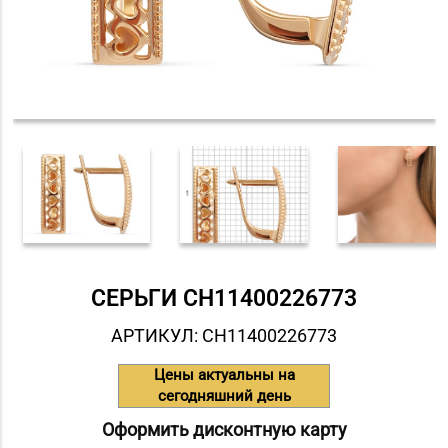
СЕРЬГИ СH11400226773
АРТИКУЛ: СH11400226773
Цены актуальны на
сегодняшний день
Оформить дисконтную карту