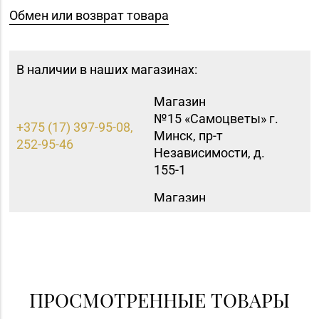
Обмен или возврат товара
В наличии в наших магазинах:
Магазин
№15 «Самоцветы» г.
+375 (17) 397-95-08,
Минск, пр-т
252-95-46
Независимости, д.
155-1
Магазин
№16 «Аметист» г.
+375 (17) 215-07-12,
Минск, пр-т
215-08-27
Независимости, д. 83-
5Н
Магазин
ПРОСМОТРЕННЫЕ ТОВАРЫ
+375 (17) 357-30-71,
№43 «Бирюза» г.