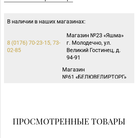
В наличии в наших магазинах:
Магазин №23 «Яшма»
8 (0176) 70-23-15, 73-
г. Молодечно, ул.
02-85
Великий Гостинец, д.
94-91
Магазин
№61 «БЕЛЮВЕЛИРТОРГ»
г. Молодечно, ул.
8 (0176) 52-62-89
Великий Гостинец, д.
67А-1, часть пом. №А11
(ТЦ «Спутник»)
Магазин
ПРОСМОТРЕННЫЕ ТОВАРЫ
8 (0152) 62-26-47, 62-
№51 «Аметист» г.
26-48
Гродно, ул. Ленина, д.