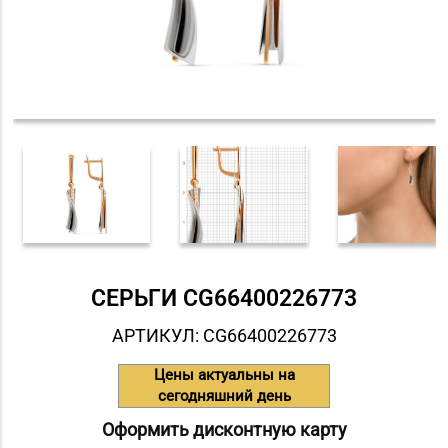
СЕРЬГИ СG66400226773
АРТИКУЛ: СG66400226773
Цены актуальны на
сегодняшний день
Оформить дисконтную карту