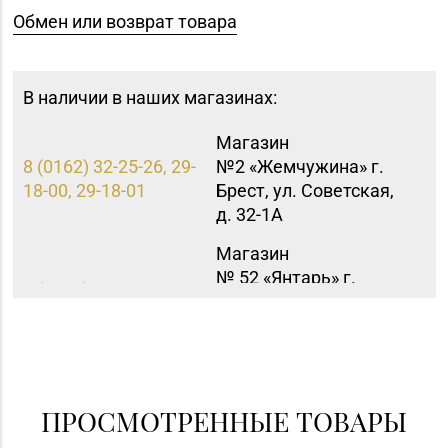
Обмен или возврат товара
В наличии в наших магазинах:
Магазин
8 (0162) 32-25-26, 29-
№2 «Жемчужина» г.
18-00, 29-18-01
Брест, ул. Советская,
д. 32-1А
Магазин
№ 52 «Янтарь» г.
8 (0212) 64-48-44
Витебск, ул. Чкалова,
д. 1-2н
Магазин
8 (0232) 33-63-06, 33-
№7 «Малахитовая
63-05, 33-63-07
шкатулка» г. Гомель,
ПРОСМОТРЕННЫЕ ТОВАРЫ
пр-т Победы, д. 18