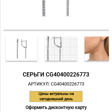
СЕРЬГИ СG40400226773
АРТИКУЛ: СG40400226773
Цены актуальны на
сегодняшний день
Оформить дисконтную карту