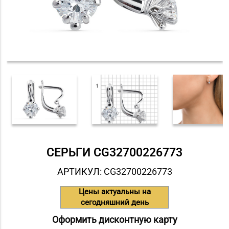
СЕРЬГИ СG32700226773
АРТИКУЛ: СG32700226773
Цены актуальны на
сегодняшний день
Оформить дисконтную карту