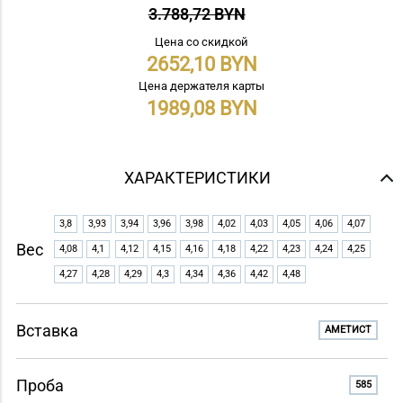
3.788,72 BYN
Цена со скидкой
2652,10
Цена держателя карты
1989,08
ХАРАКТЕРИСТИКИ
3,8
3,93
3,94
3,96
3,98
4,02
4,03
4,05
4,06
4,07
Вес
4,08
4,1
4,12
4,15
4,16
4,18
4,22
4,23
4,24
4,25
4,27
4,28
4,29
4,3
4,34
4,36
4,42
4,48
Вставка
АМЕТИСТ
Проба
585