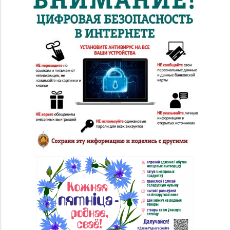
Магазин
№56 «Кристалл» г.
8 (0222) 64-67-87
Могилев, пр-т Мира, д.
29
Магазин
№73 «БЕЛЮВЕЛИРТОРГ»
8 (0222) 64-05-78
г. Могилев, ул. Минское
шоссе, д. 31 (ТЦ «Парк
Сити»)
Магазин №3 «Янтарь»
8 (0225) 72-70-40, 72-
г. Бобруйск, ул. М.
66-67, 79-16-11
Горького, д. 7
Магазин
№76 «БЕЛЮВЕЛИРТОРГ»
8 (01716) 7-54-24
г. Дзержинск, ул.
Минская, д. 45 (ТЦ