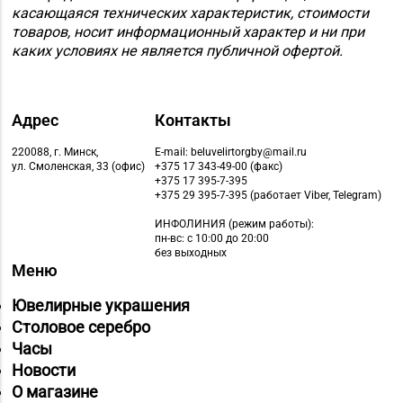
Нефтестроителей, д.
касающаяся технических характеристик, стоимости
26/1,
товаров, носит информационный характер и ни при
пом. 12 (ТЦ Catapulta)
каких условиях не является публичной офертой.
Магазин №30 «Алмаз»
8 (02340) 3-80-66
г. Речица, ул.
Адрес
Контакты
Советская, д. 214Б-51
220088, г. Минск,
E-mail: beluvelirtorgby@mail.ru
Магазин №5 «Бирюза»
8 (0152) 71-94-00, 71-
ул. Смоленская, 33 (офис)
+375 17 343-49-00 (факс)
г. Гродно, ул. Ожешко,
+375 17 395-7-395
94-01, 71-94-03
+375 29 395-7-395 (работает Viber, Telegram)
д. 40, пом. 56
ИНФОЛИНИЯ
(режим работы):
Магазин
пн-вс: с 10:00 до 20:00
без выходных
8 (0152) 55-12-37, 60-
№53 «Кристалл» г.
Меню
40-96
Гродно, ул. Горького,
д. 91
Ювелирные украшения
Столовое серебро
Магазин
Часы
8 (01546) 5-51-54, 5-51-
№10 «Жемчужина» г.
Новости
99
Лида, ул. Советская, д.
О магазине
28-39