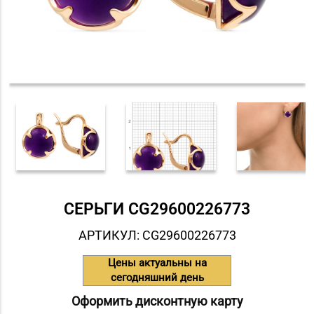
СЕРЬГИ СG29600226773
АРТИКУЛ: СG29600226773
Цены актуальны на
сегодняшний день
Оформить дисконтную карту