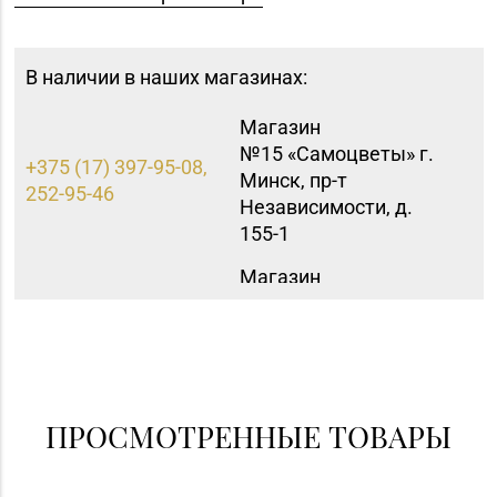
В наличии в наших магазинах:
Магазин
№15 «Самоцветы» г.
+375 (17) 397-95-08,
Минск, пр-т
252-95-46
Независимости, д.
155-1
Магазин
№42 «Лазурит» г.
+375 (17) 360-05-73,
Минск, пр-т
395-48-04
Рокоссовского, д. 114,
пом. 9Н
Магазин
ПРОСМОТРЕННЫЕ ТОВАРЫ
8 (0174) 23-58-02, 23-
№37 «Малахит» г.
58-03
Солигорск, ул. Ленина,