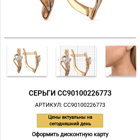
СЕРЬГИ СC90100226773
АРТИКУЛ: СC90100226773
Цены актуальны на
сегодняшний день
Оформить дисконтную карту