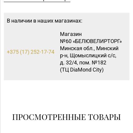
В наличии в наших магазинах:
Магазин
№60 «БЕЛЮВЕЛИРТОРГ»
Минская обл., Минский
+375 (17) 252-17-74
р-н, Щомыслицкий с/с,
д. 32/4, пом. №182
(ТЦ DiaMond City)
Магазин №9 «Рубин» г.
8 (0165) 64-85-45
Пинск, ул. Брестская,
д. 99-4
Магазин №18 «Агат» г.
8 (01512) 9-27-07
Волковыск, ул.
ПРОСМОТРЕННЫЕ ТОВАРЫ
Жолудева, д. 70