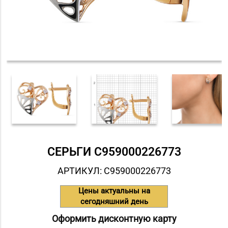
СЕРЬГИ С959000226773
АРТИКУЛ: С959000226773
Цены актуальны на
сегодняшний день
Оформить дисконтную карту