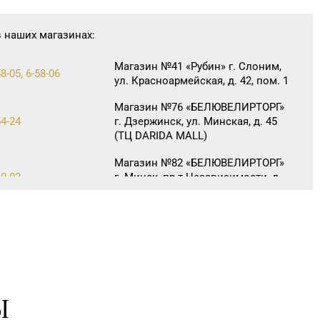
в наших магазинах:
Магазин №41 «Рубин» г. Слоним,
8-05, 6-58-06
ул. Красноармейская, д. 42, пом. 1
Магазин №76 «БЕЛЮВЕЛИРТОРГ»
54-24
г. Дзержинск, ул. Минская, д. 45
(ТЦ DARIDA MALL)
Магазин №82 «БЕЛЮВЕЛИРТОРГ»
40-02
г. Минск, пр-т Независимости, д.
134, пом. 127
Магазин №92 "БЕЛЮВЕЛИРТОРГ"
7-39 00
г. Могилев, пр-т Мира, 73/1,
пом.140, ТРЦ "SkyMall"
Ы