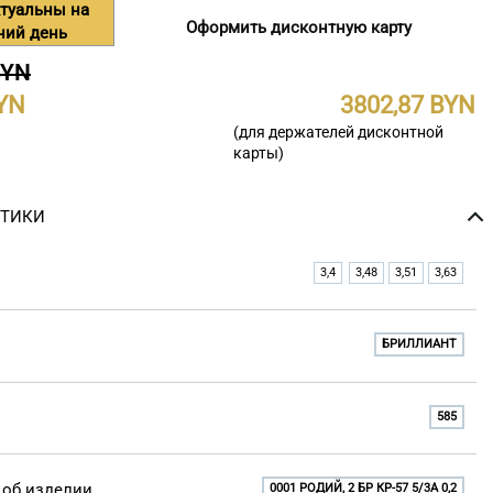
туальны на
Оформить дисконтную карту
ний день
BYN
3802,87
(для держателей дисконтной
карты)
СТИКИ
3,4
3,48
3,51
3,63
БРИЛЛИАНТ
585
об изделии
0001 РОДИЙ, 2 БР КР-57 5/3A 0,2