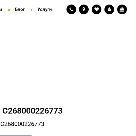
и
Блог
Услуги
 С268000226773
 С268000226773